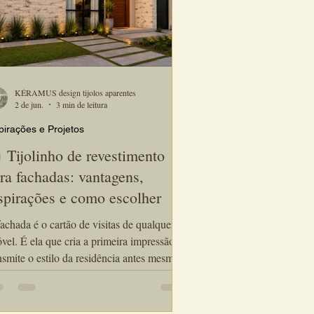
KÉRAMUS design tijolos aparentes
2 de jun.
3 min de leitura
pirações e Projetos
 Tijolinho de revestimento
ra fachadas: vantagens,
spirações e como escolher
achada é o cartão de visitas de qualquer
vel. É ela que cria a primeira impressão e
nsmite o estilo da residência antes mesmo
uém entrar na casa. Por isso, o tijolinho
revestimento para fachadas se tornou uma
 escolhas mais procuradas por arquitetos,