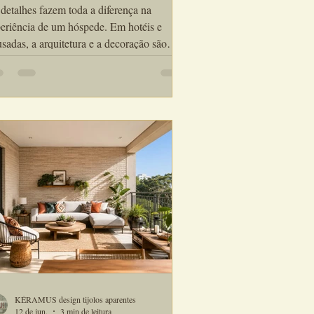
cantam os Hóspedes
detalhes fazem toda a diferença na
eriência de um hóspede. Em hotéis e
sadas, a arquitetura e a decoração são
ponsáveis por transmitir conforto,
lusividade e personalidade desde o
o contato. Por isso, o tijolinho de
estimento para hotéis e pousadas tornou-se
 das soluções mais utilizadas por
uitetos e designers de interiores que
ejam criar ambientes acolhedores,
isticados e memoráveis.
KÉRAMUS design tijolos aparentes
12 de jun.
3 min de leitura