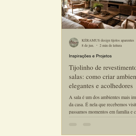
KÉRAMUS design tijolos aparentes
8 de jun.
2 min de leitura
Inspirações e Projetos
Tijolinho de revestiment
salas: como criar ambien
elegantes e acolhedores
A sala é um dos ambientes mais im
da casa. É nela que recebemos visit
passamos momentos em família e c
grande parte da identidade visual d
Por isso, cada vez mais arquitetos 
utilizam o tijolinho de revestimento