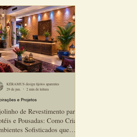
prios produtos.
KÉRAMUS design tijolos aparentes
29 de jun.
2 min de leitura
pirações e Projetos
jolinho de Revestimento para
téis e Pousadas: Como Criar
bientes Sofisticados que