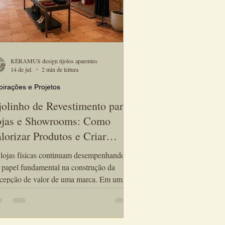
KÉRAMUS design tijolos aparentes
14 de jul.
2 min de leitura
pirações e Projetos
jolinho de Revestimento para
jas e Showrooms: Como
lorizar Produtos e Criar
periências Memoráveis
lojas físicas continuam desempenhando
papel fundamental na construção da
cepção de valor de uma marca. Em um
cado cada vez mais competitivo, a
eriência do cliente dentro do ambiente
ercial tornou-se tão importante quanto os