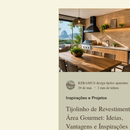
como elemento de destaque nos pro
Além de criar uma atmosfera acolh
tijolinhos artesanais proporcionam 
personalidade e um visual que pe
atual por muitos anos.
KÉRAMUS design tijolos aparentes
29 de mai.
2 min de leitura
Inspirações e Projetos
Tijolinho de Revestiment
Área Gourmet: Ideias,
Vantagens e Ínspirações