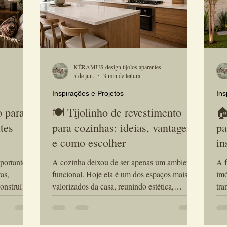
KÉRAMUS design tijolos aparentes
5 de jun.
3 min de leitura
Inspirações e Projetos
Ins
o para
🍽️ Tijolinho de revestimento
🏠
tes
para cozinhas: ideias, vantagens
pa
e como escolher
in
portantes
A cozinha deixou de ser apenas um ambiente
A f
as,
funcional. Hoje ela é um dos espaços mais
imó
onstruímos
valorizados da casa, reunindo estética,
tra
o imóvel.
conforto e convivência. Por isso, o tijolinho de
de alg
e designers
revestimento para cozinhas tornou-se uma das
de 
 para salas
escolhas preferidas de arquitetos e designers
das