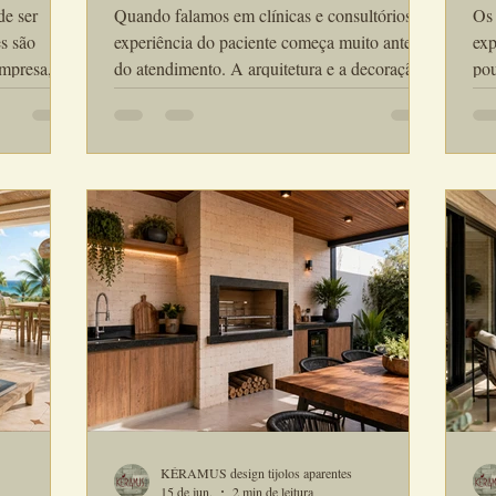
es
Sofisticados
En
de ser
Quando falamos em clínicas e consultórios, a
Os 
es são
experiência do paciente começa muito antes
exp
empresa,
do atendimento. A arquitetura e a decoração
pou
ara o bem-
influenciam diretamente a sensação de
res
tijolinho
conforto, confiança e bem-estar. Por isso, o
exc
rnou-se
tijolinho de revestimento para clínicas e
primeir
a por
consultórios vem sendo cada vez mais
rev
riar
utilizado por arquitetos e designers que
uma
acolhedores
desejam criar espaços sofisticados,
arq
lmente, os
humanizados e visualmente acolhedores...
des
 unem
sof
KÉRAMUS design tijolos aparentes
15 de jun.
2 min de leitura