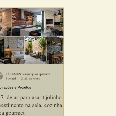
igners e proprietários que desejam unir
isticação, personalidade e durabilidade.
KÉRAMUS design tijolos aparentes
8 de mai.
2 min de leitura
pirações e Projetos
7 ideias para usar tijolinho de
vestimento na sala, cozinha e
ea gourmet