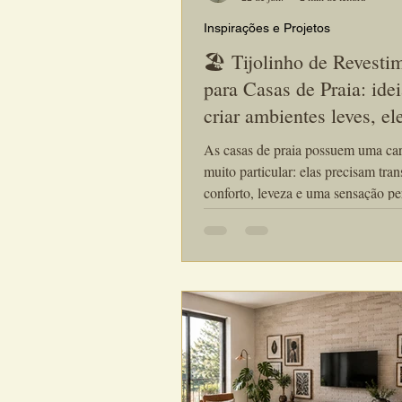
Inspirações e Projetos
🏖️ Tijolinho de Revesti
para Casas de Praia: ide
criar ambientes leves, el
e atemporais
As casas de praia possuem uma cara
muito particular: elas precisam tran
conforto, leveza e uma sensação p
de bem-estar. Por isso, a escolha dos
revestimentos desempenha um pap
fundamental no projeto arquitetônico. E
as soluções mais utilizadas atualme
tijolinho de revestimento artesanal 
por sua versatilidade, beleza natura
capacidade de criar ambientes sofis
sem perder a sensação de aconche