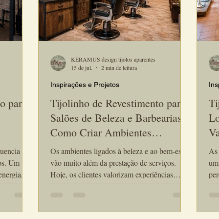
KÉRAMUS design tijolos aparentes
15 de jul.
2 min de leitura
Inspirações e Projetos
Ins
o para
Tijolinho de Revestimento para
Ti
Salões de Beleza e Barbearias:
Lo
Como Criar Ambientes
Va
dos
Sofisticados que Encantam
Ex
luencia
Os ambientes ligados à beleza e ao bem-estar
As 
Clientes
nos. Um
vão muito além da prestação de serviços.
um 
energia,
Hoje, os clientes valorizam experiências
per
ntribuindo
completas, que começam no momento em
mer
s clientes.
que entram no estabelecimento. Por isso, o
exp
cademias
tijolinho de revestimento para salões de beleza
com