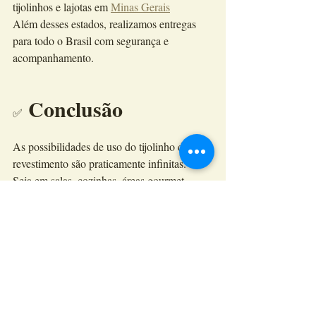
tijolinhos e lajotas em 
Minas Gerais
Além desses estados, realizamos entregas 
para todo o Brasil com segurança e 
acompanhamento.
 Conclusão
✅
As possibilidades de uso do tijolinho de 
revestimento são praticamente infinitas.
Seja em salas, cozinhas, áreas gourmet, 
fachadas ou ambientes comerciais, esse 
acabamento continua em alta porque une:
✨ beleza
✨ aconchego
✨ personalidade
✨ durabilidade