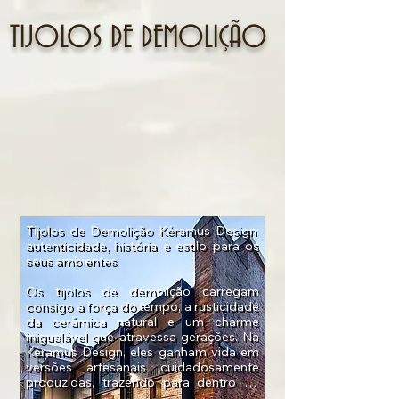
TIJOLOS DE DEMOLIÇÃO
Tijolos de Demolição Kéramus Design: 
autenticidade, história e estilo para os 
seus ambientes

Os tijolos de demolição carregam 
consigo a força do tempo, a rusticidade 
da cerâmica natural e um charme 
inigualável que atravessa gerações. Na 
Kéramus Design, eles ganham vida em 
versões artesanais cuidadosamente 
produzidas, trazendo para dentro de 
casa e para projetos comerciais a 