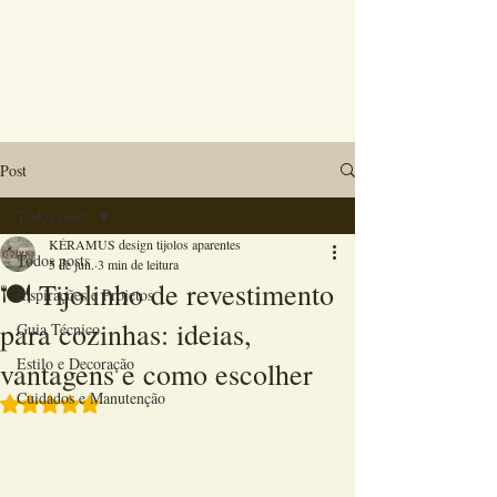
Post
Todos posts
KÉRAMUS design tijolos aparentes
Todos posts
5 de jun.
3 min de leitura
🍽️ Tijolinho de revestimento
Inspirações e Projetos
para cozinhas: ideias,
Guia Técnico
Estilo e Decoração
vantagens e como escolher
Cuidados e Manutenção
Avaliado com NaN de 5 estrelas.