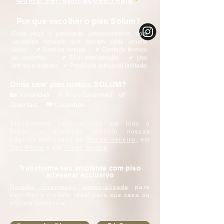
Por que escolher o piso Solum?
Cada peça é produzida artesanalmente, com
variações naturais que tornam cada projeto
único.
✔ Estética natural ✔ Conforto térmico
ao caminhar ✔ Fácil manutenção ✔ Uso
interno e externo ✔ Produção artesanal limitada
Onde usar piso rústico SOLUM?
🏡 Varandas 🍖 Área Gourmet 🌿
Quintais. 🍽️ Cozinhas
Atendimento especializado em todo o
Brasil — Conheça também nossas
páginas dedicadas ao
Rio de Janeiro
, em
São Paulo
e em
Minas Gerais
Transforme seu ambiente com piso
artesanal exclusivo
Receba orientação especializada
para
escolher o modelo ideal para sua casa ou
projeto comercial.