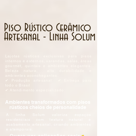
Piso Rústico Cerâmico
Artesanal - Linha Solum
Lajotas rústicas exclusivas para pisos
internos e externos, varandas, salas, áreas
gourmet, quintais e ambientes elegantes.
Beleza natura, alta durabilidade e
ambientes aconchegantes.
✔ Produção artesanal ✔ Entrega para
todo o Brasil
✔ Atendimento especializado
Ambientes transformados com pisos
rústicos cheios de personalidade
A linha Solum valoriza espaços
residenciais com textura natural e
acabamento artesanal, criando ambientes
e atemporais.
Quero ver aplicações reais