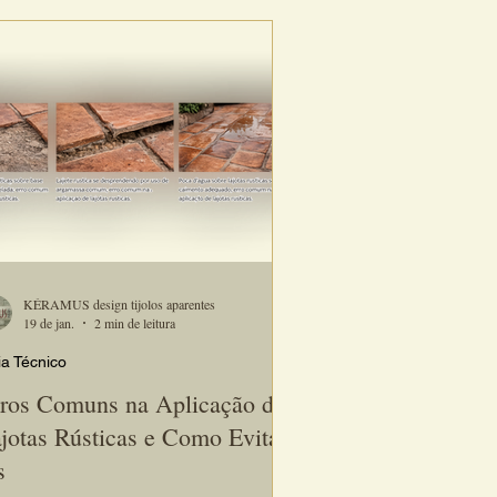
hadas, varandas, quintais e áreas gourmet
 impermeabilização é um dos pontos mais
ortantes.Neste guia, você vai entender
ndo impermeabilizar , como fazer do jeito
certo e qual produto usar , evitando os e
KÉRAMUS design tijolos aparentes
19 de jan.
2 min de leitura
a Técnico
ros Comuns na Aplicação de
jotas Rústicas e Como Evitá-
s