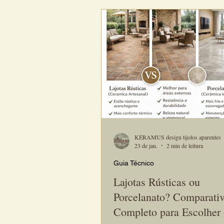
ideal é avaliar o custo-benefício e 
estético que esse revestimento prop
Um tijolinho artesanal bem produz
valorizar significativamente o ambi
oferecer um resultado visual muito 
Neste arti
KÉRAMUS design tijolos aparentes
23 de jan.
2 min de leitura
Guia Técnico
Lajotas Rústicas ou
Porcelanato? Comparati
Completo para Escolher