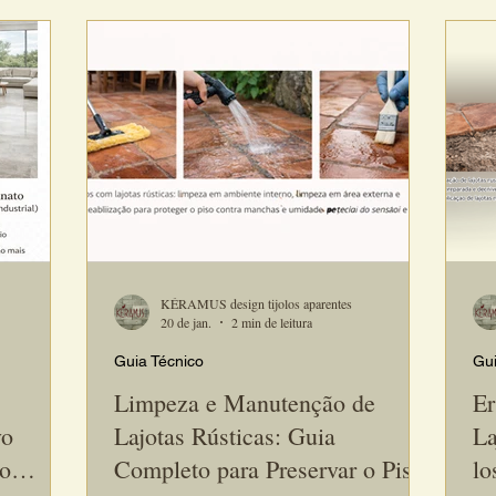
o impacto
forma clara e objetiva, os principais conceitos
fac
orciona.
utilizados no universo da cerâmica artesanal
— a
ido pode
para pisos e paredes internas e externas.
imp
ente e
Compreender esses termos não apenas facilita
qua
superior.
seu projeto, mas também ajuda você a escol
KÉRAMUS design tijolos aparentes
20 de jan.
2 min de leitura
Guia Técnico
Gui
Limpeza e Manutenção de
Er
vo
Lajotas Rústicas: Guia
La
 o
Completo para Preservar o Piso
lo