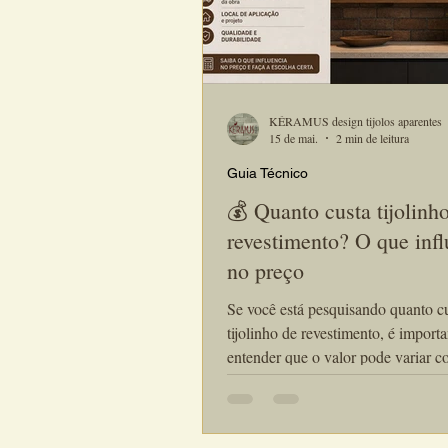
KÉRAMUS design tijolos aparentes
15 de mai.
2 min de leitura
Guia Técnico
💰 Quanto custa tijolinh
revestimento? O que infl
no preço
Se você está pesquisando quanto c
tijolinho de revestimento, é importa
entender que o valor pode variar 
diversos fatores, como modelo, ac
quantidade, localização da obra e 
frete. Mais do que comparar apenas