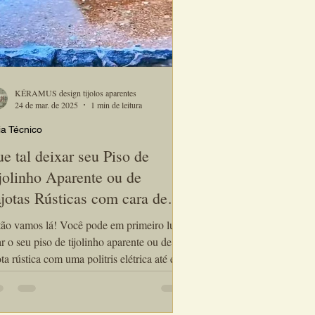
KÉRAMUS design tijolos aparentes
24 de mar. de 2025
1 min de leitura
a Técnico
e tal deixar seu Piso de
jolinho Aparente ou de
jotas Rústicas com cara de
lido?
mos lá! Você pode em primeiro lugar
ar o seu piso de tijolinho aparente ou de
ota rústica com uma politris elétrica até ele
ar bem plano e sem ressaltos. Após isso,
pe bem o piso com uma vassoura ( não use
a) , recolha o pó deste processo e misture