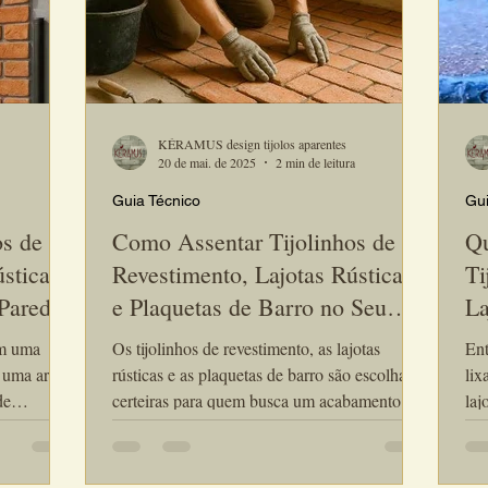
KÉRAMUS design tijolos aparentes
20 de mai. de 2025
2 min de leitura
Guia Técnico
Gui
os de
Como Assentar Tijolinhos de
Qu
sticas
Revestimento, Lajotas Rústicas
Ti
 Parede?
e Plaquetas de Barro no Seu
La
Piso?
Po
em uma
Os tijolinhos de revestimento, as lajotas
Então va
 uma arte
rústicas e as plaquetas de barro são escolhas
lix
de
certeiras para quem busca um acabamento
laj
ra
autêntico, resistente e cheio de personalidade.
fic
egante.Na
Embora sejam amplamente usados em
lim
otas
paredes, esses materiais também podem ser
aqu