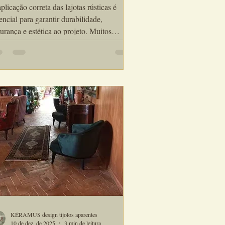
icação correta das lajotas rústicas é
encial para garantir durabilidade,
urança e estética ao projeto. Muitos
blemas que surgem em pisos e paredes
ão diretamente ligados a erros comuns na
icação de lajotas rústicas, geralmente
sados por falta de preparo da base, escolha
dequada de materiais ou execução
orreta. Neste artigo, você vai entender
is são os principais erros, por que eles
ntecem e como evitá-los para obter um
ultado técnico e
KÉRAMUS design tijolos aparentes
10 de dez. de 2025
3 min de leitura