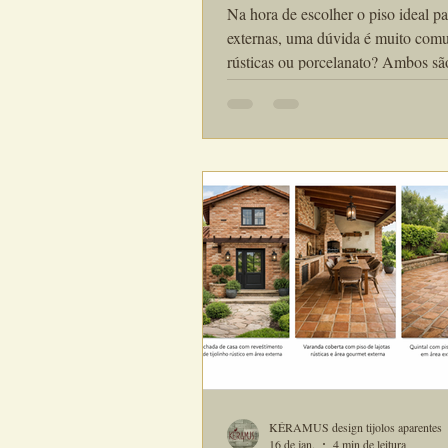
Revestimento Ideal
Na hora de escolher o piso ideal pa
externas, uma dúvida é muito comu
rústicas ou porcelanato? Ambos sã
amplamente utilizados, mas apres
diferenças importantes em conforto,
durabilidade e comportamento ao 
tempo. Neste artigo, vamos compar
opções de forma clara e prática, d
por que as lajotas rústicas de cerâm
artesanal se destacam como uma e
eficiente e atemporal para áreas ex
escolher entre
KÉRAMUS design tijolos aparentes
16 de jan.
4 min de leitura