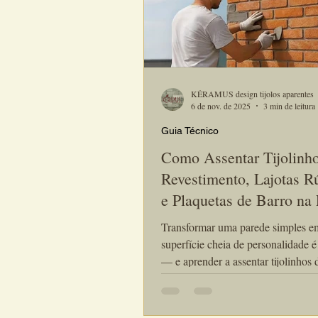
KÉRAMUS design tijolos aparentes
6 de nov. de 2025
3 min de leitura
Guia Técnico
Como Assentar Tijolinh
Revestimento, Lajotas Rú
e Plaquetas de Barro na
Transformar uma parede simples 
superfície cheia de personalidade é
— e aprender a assentar tijolinhos 
revestimento é o primeiro passo pa
conquistar esse visual rústico e el
Kéramus Design, os tijolinhos e laj