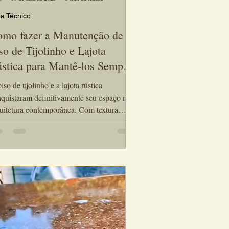
a Técnico
mo fazer a Manutenção de
so de Tijolinho e Lajota
stica para Mantê-los Sempre
nitos
iso de tijolinho e a lajota rústica
quistaram definitivamente seu espaço na
uitetura contemporânea. Com textura
ural, cores terrosas e um charme artesanal
 nenhuma cerâmica industrial consegue
roduzir, esses materiais se tornaram
tagonistas em áreas gourmet, varandas,
as, cozinhas e até em quartos. Além de
eza, entregam durabilidade, conforto
mico e uma atmosfera acolhedora que
nsforma qualquer ambiente.