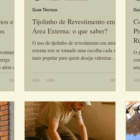
Guia Técnico
Gui
hos e
Tijolinho de Revestimento em
Co
as
Área Externa: o que saber?
Pi
Rú
O uso de tijolinho de revestimento em área
Bo
externa tem se tornado uma escolha cada vez
vestimento
O p
mais popular para quem deseja valorizar
 exige
con
fachadas, muros ou áreas de lazer. Além de
o além do
arq
conferir um charme rústico e aconchegante, o
ternos.
nat
tijolinho aparente é conhecido por sua
s
que
resistência e durabilidade em ambientes ao ar
expostos ao
rep
livre. Se você quer ficar por dentro das
ões de
pro
terminologias referentes ao mundo dos
sal
revestimentos rústicos visite nosso Glossário !
sempenho
bel
Por que usar tijolinho de revestimento em área
o
tér
exter
reas
tra