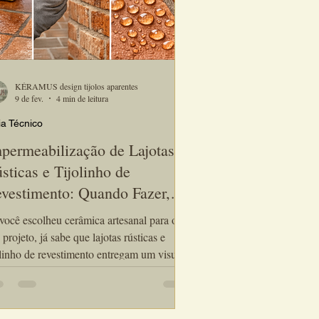
KÉRAMUS design tijolos aparentes
9 de fev.
4 min de leitura
a Técnico
permeabilização de Lajotas
sticas e Tijolinho de
vestimento: Quando Fazer,
mo Fazer e Qual Produto
você escolheu cerâmica artesanal para o
ar
 projeto, já sabe que lajotas rústicas e
inho de revestimento entregam um visual
co, cheio de textura e personalidade. Para
ter essa estética impecável por muitos
s — principalmente em áreas externas,