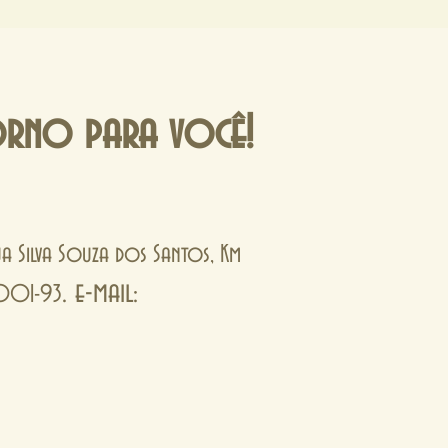
 uma resina a base de epóxi ou de
. Bata bem a mistura e em seguida
ique nos tijolinhos / lajotas com uma
spere a resina secar e
teriormente torne a lixar o piso, agora com
orno para você!
Rua Silva Souza dos Santos, Km
. e-mail:
0001-93