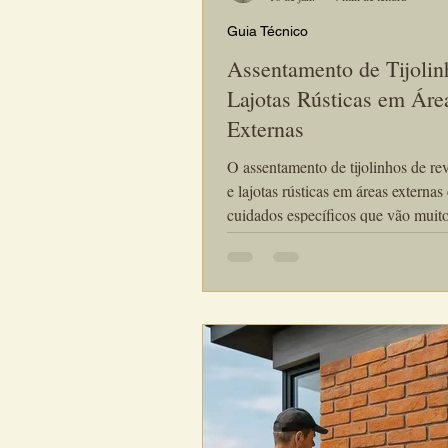
Guia Técnico
Assentamento de Tijolin
Lajotas Rústicas em Áre
Externas
O assentamento de tijolinhos de re
e lajotas rústicas em áreas externas
cuidados específicos que vão muit
processo utilizado em ambientes in
Fachadas, varandas, quintais e área
descobertas estão constantemente 
sol, à chuva, à umidade e às variaç
temperatura, fatores que impactam
diretamente a durabilidade e o de
do revestimento. Quando executad
corretamente, o assentamento em á
externas garante não apenas resistê