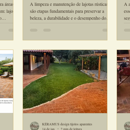
ra áreas
A limpeza e manutenção de lajotas rústicas
A apl
m: lajotas
são etapas fundamentais para preservar a
ess
o
beleza, a durabilidade e o desempenho do
seg
entam
revestimento ao longo do tempo. Por serem
pro
 estética,
peças de cerâmica com acabamento artesanal,
est
longo do
as lajotas rústicas exigem cuidados específicos
apl
ar as duas
que evitam manchas, desgaste precoce e
cau
estacando
perda do aspecto natural. Neste guia
ina
ica
completo, você vai aprender como realizar a
inc
scolha mais
limpeza correta, quais produtos utilizar, quais
qua
ternas. Ao
práticas evitar e como manter suas lajotas
aco
rústicas s
res
KÉRAMUS design tijolos aparentes
14 de jan.
2 min de leitura