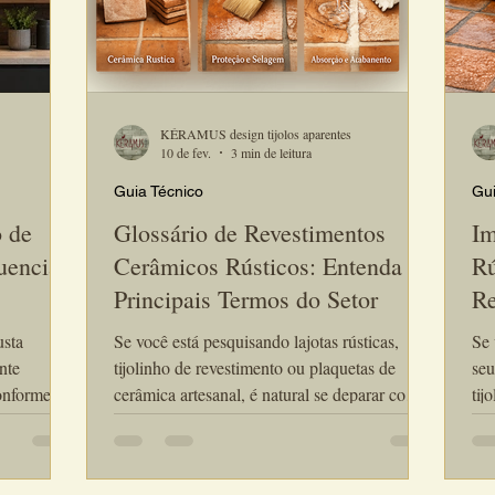
KÉRAMUS design tijolos aparentes
10 de fev.
3 min de leitura
Guia Técnico
Gui
o de
Glossário de Revestimentos
Im
uencia
Cerâmicos Rústicos: Entenda os
Rú
Principais Termos do Setor
Re
Co
usta
Se você está pesquisando lajotas rústicas,
Se 
Us
nte
tijolinho de revestimento ou plaquetas de
seu
conforme
cerâmica artesanal, é natural se deparar com
tijol
abamento,
termos técnicos que podem gerar dúvidas.
úni
custo do
Este glossário de revestimentos cerâmicos
man
 preços, o
rústicos foi desenvolvido para explicar, de
ano