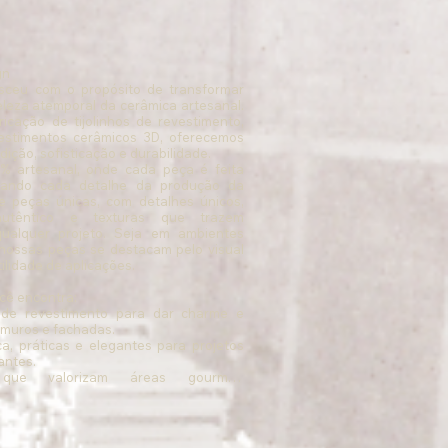
n

ceu com o propósito de transformar 
leza atemporal da cerâmica artesanal. 
icação de tijolinhos de revestimento, 
vestimentos cerâmicos 3D, oferecemos 
ição, sofisticação e durabilidade.

% artesanal, onde cada peça é feita 
tando cada detalhe da produção da 
e peças únicas, com detalhes únicos, 
têntico e texturas que trazem 
ualquer projeto. Seja em ambientes 
 nossas peças se destacam pelo visual 
lidade de aplicações.

ê encontra:

s de revestimento para dar charme e 
 muros e fachadas.

a, práticas e elegantes para projetos 
ntes.

 que valorizam áreas gourmet, 
os de convivência.

para quem busca impacto visual e 
imentos.

os 3D que propiciam um belo efeito de 