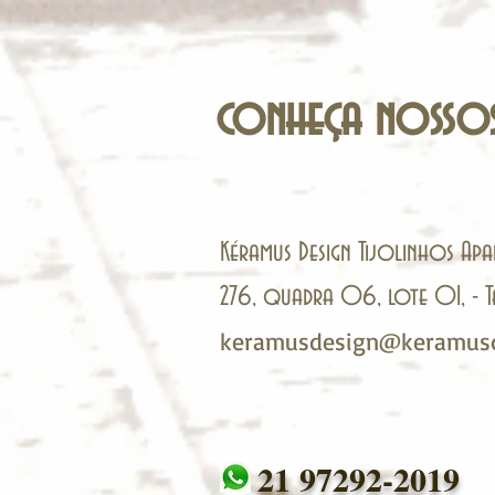
conheça nossos
Kéramus Design Tijolinhos Apa
276, quadra 06, lote 01, 
keramusdesign@keramusd
21 97292-2019