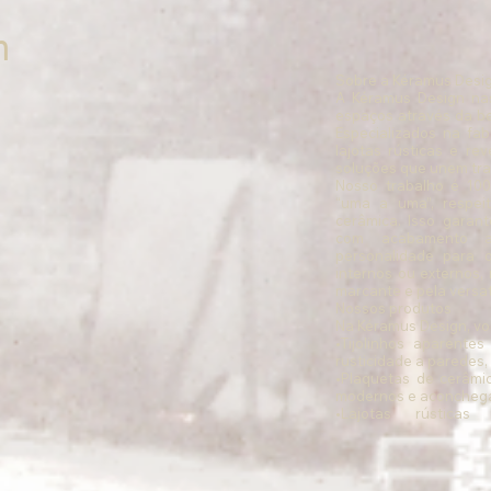
n
Sobre a Kéramus Desig
A Kéramus Design nas
espaços através da be
Especializados na fabr
lajotas rústicas e re
soluções que unem trad
Nosso trabalho é 100
“uma a uma”, respei
cerâmica. Isso garant
com acabamento au
personalidade para q
internos ou externos,
marcante e pela versati
Nossos produtos

Na Kéramus Design, voc
•Tijolinhos aparente
rusticidade a paredes,
•Plaquetas de cerâmic
modernos e aconchega
•Lajotas rústicas
churrasqueiras e espaç
•Grandes formatos 
sofisticação em revest
•Revestimentos cerâmic