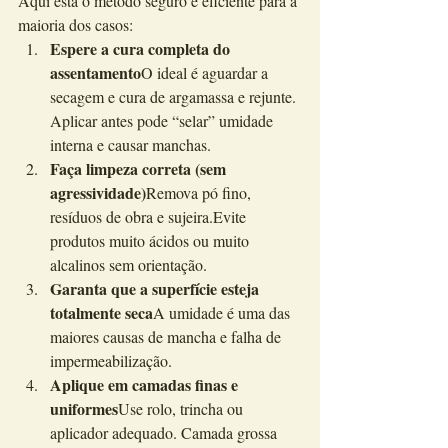
Aqui está o método seguro e eficiente para a 
maioria dos casos:
Espere a cura completa do 
assentamento
O ideal é aguardar a 
secagem e cura de argamassa e rejunte. 
Aplicar antes pode “selar” umidade 
interna e causar manchas.
Faça limpeza correta (sem 
agressividade)
Remova pó fino, 
resíduos de obra e sujeira.Evite 
produtos muito ácidos ou muito 
alcalinos sem orientação.
Garanta que a superfície esteja 
totalmente seca
A umidade é uma das 
maiores causas de mancha e falha de 
impermeabilização.
Aplique em camadas finas e 
uniformes
Use rolo, trincha ou 
aplicador adequado. Camada grossa 