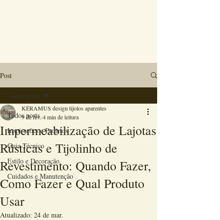
Post
Todos posts
KÉRAMUS design tijolos aparentes
Todos posts
9 de fev.
4 min de leitura
Impermeabilização de Lajotas
Inspirações e Projetos
Rústicas e Tijolinho de
Guia Técnico
Estilo e Decoração
Revestimento: Quando Fazer,
Cuidados e Manutenção
Como Fazer e Qual Produto
Usar
Atualizado:
24 de mar.