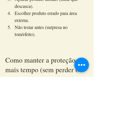
descasca).
Escolher produto errado para área 
externa.
Não testar antes (surpresa no 
tom/efeito).
Como manter a proteção por 
mais tempo (sem perder o 
visual rústico)
Faça limpeza com pano úmido/escova 
macia e produto neutro.
Evite jatos muito fortes diretamente nas 
juntas.
Em áreas externas, reavalie a proteção 
periodicamente (varia conforme uso e 