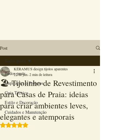
Post
Todos posts
KÉRAMUS design tijolos aparentes
Todos posts
22 de jun.
2 min de leitura
🏖️ Tijolinho de Revestimento
Inspirações e Projetos
para Casas de Praia: ideias
Guia Técnico
Estilo e Decoração
para criar ambientes leves,
Cuidados e Manutenção
elegantes e atemporais
Avaliado com NaN de 5 estrelas.