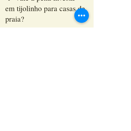
em tijolinho para casas de 
praia?
Sem dúvida.
Além da beleza natural, os tijolinhos 
artesanais criam ambientes leves, 
acolhedores e sofisticados, transmitindo 
exatamente a sensação que uma casa de 
praia deve oferecer.
✅ Conclusão
tijolinho de revestimento para casas de 
O 
praia
 é uma solução elegante, atemporal e 
extremamente versátil.
Combinando beleza, autenticidade e 