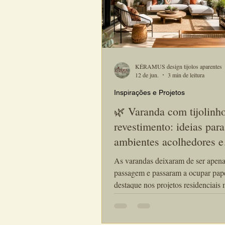
KÉRAMUS design tijolos aparentes
12 de jun.
3 min de leitura
Inspirações e Projetos
🌿 Varanda com tijolinh
revestimento: ideias para
ambientes acolhedores e
sofisticados
As varandas deixaram de ser apena
passagem e passaram a ocupar pap
destaque nos projetos residenciais
Hoje elas são utilizadas para relaxa
amigos, criar espaços de convivênc
ampliar a integração entre os ambi