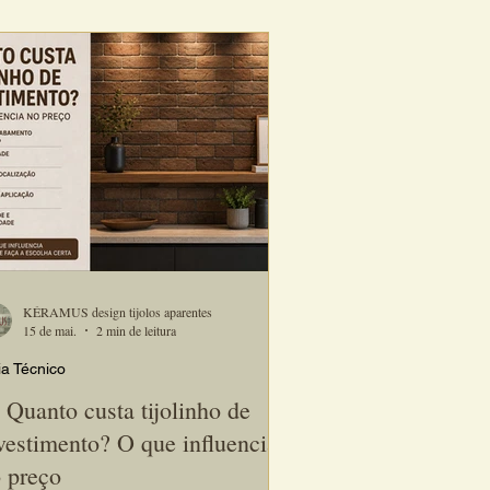
interiores. Seu visual atemporal combina
feitamente com projetos modernos,
ticos, industriais e contemporâneos. Além
beleza, o tijolinho cria ambientes
lhedores e cheios de personalidade,
orizand
KÉRAMUS design tijolos aparentes
15 de mai.
2 min de leitura
a Técnico
 Quanto custa tijolinho de
vestimento? O que influencia
 preço