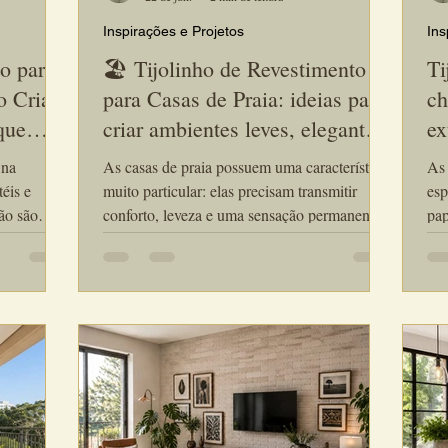
Inspirações e Projetos
Ins
o para
🏖️ Tijolinho de Revestimento
Ti
o Criar
para Casas de Praia: ideias para
ch
que
criar ambientes leves, elegantes
ex
e atemporais
 na
As casas de praia possuem uma característica
As 
éis e
muito particular: elas precisam transmitir
esp
ção são
conforto, leveza e uma sensação permanente
pap
,
de bem-estar. Por isso, a escolha dos
Hoj
e o
revestimentos desempenha um papel
con
fundamental no projeto arquitetônico. Entre
reu
s tornou-se
as soluções mais utilizadas atualmente, o
sof
or
tijolinho de revestimento artesanal destaca-se
tij
 que
por sua versatilidade, beleza natural e
tor
s,
capacidade de criar ambientes sofisticados
arq
sem perder a sensação de aconchego.
est
cri