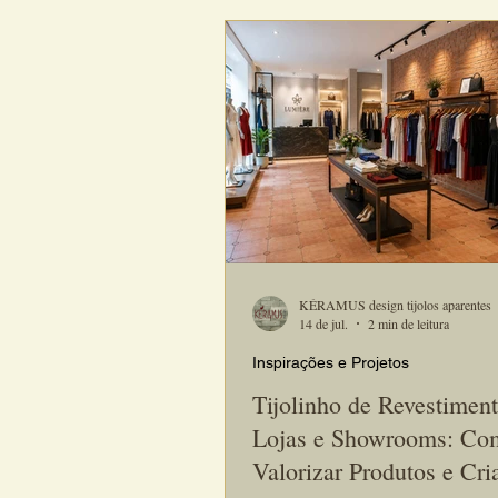
Por isso, o tijolinho de revestiment
clínicas odontológicas tornou-se u
excelente opção para projetos que 
unir sofisticação, aconchego e pers
Além da beleza natural, o revestim
artesanal da Kéramus Design com
KÉRAMUS design tijolos aparentes
14 de jul.
2 min de leitura
Inspirações e Projetos
Tijolinho de Revestiment
Lojas e Showrooms: Co
Valorizar Produtos e Cri