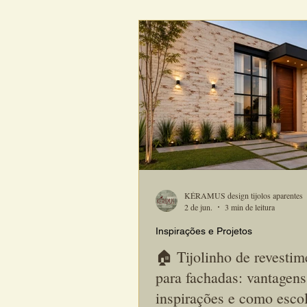
internos e externos da casa. Nesse contexto, o
tijolinho de revestimento tornou-s
soluções mais procuradas por arqui
designers para criar varandas elega
acolhedoras e atemporais.
KÉRAMUS design tijolos aparentes
2 de jun.
3 min de leitura
Inspirações e Projetos
🏠 Tijolinho de revestim
para fachadas: vantagens
inspirações e como esco