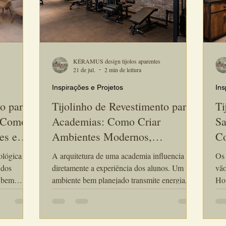
KÉRAMUS design tijolos aparentes
21 de jul.
2 min de leitura
Inspirações e Projetos
Ins
o para
Tijolinho de Revestimento para
Ti
: Como
Academias: Como Criar
Sa
es e
Ambientes Modernos,
Co
Motivadores e Sofisticados
So
ológica
A arquitetura de uma academia influencia
Os 
Cl
 dos
diretamente a experiência dos alunos. Um
vão
, bem
ambiente bem planejado transmite energia,
Hoj
jado
organização e profissionalismo, contribuindo
co
 e
para a permanência e fidelização dos clientes.
que 
 consulta.
O tijolinho de revestimento para academias
tij