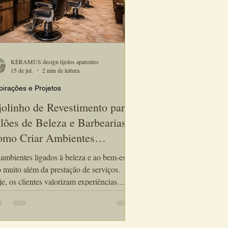
KÉRAMUS design tijolos aparentes
15 de jul.
2 min de leitura
pirações e Projetos
jolinho de Revestimento para
lões de Beleza e Barbearias:
mo Criar Ambientes
fisticados que Encantam
ambientes ligados à beleza e ao bem-estar
ientes
 muito além da prestação de serviços.
e, os clientes valorizam experiências
mpletas, que começam no momento em
entram no estabelecimento. Por isso, o
olinho de revestimento para salões de beleza