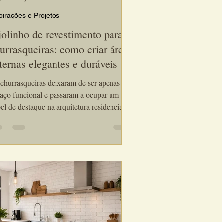
pirações e Projetos
jolinho de revestimento para
urrasqueiras: como criar áreas
ternas elegantes e duráveis
churrasqueiras deixaram de ser apenas um
aço funcional e passaram a ocupar um
el de destaque na arquitetura residencial.
e, elas fazem parte dos ambientes de
vivência mais valorizados da casa,
nindo família e amigos em espaços
isticados e acolhedores. Nesse contexto, o
olinho de revestimento para churrasqueiras
nou-se uma das soluções preferidas de
uitetos e designers de interiores. Além da
ética atemporal, ele agrega personalidade e
a ambi