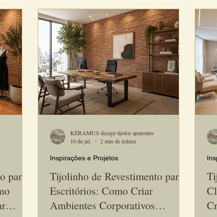
o para
tornou-se uma solução muito utilizada por
e b
ma
arquitetos e designers para criar espaços
pre
desejam
modernos, acolhedores e visualmente
int
onalidade.
marcantes. Além da estética diferenciada, o
aco
ento
revestimento artesanal combina perfeitamente
bina
com estrutu
KÉRAMUS design tijolos aparentes
10 de jul.
2 min de leitura
Inspirações e Projetos
Ins
o para
Tijolinho de Revestimento para
Ti
mo
Escritórios: Como Criar
Cl
ar
Ambientes Corporativos
Cr