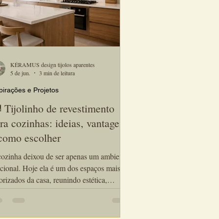
KÉRAMUS design tijolos aparentes
5 de jun.
3 min de leitura
pirações e Projetos
️ Tijolinho de revestimento
ra cozinhas: ideias, vantagens
como escolher
ozinha deixou de ser apenas um ambiente
cional. Hoje ela é um dos espaços mais
orizados da casa, reunindo estética,
to e convivência. Por isso, o tijolinho de
estimento para cozinhas tornou-se uma das
olhas preferidas de arquitetos e designers