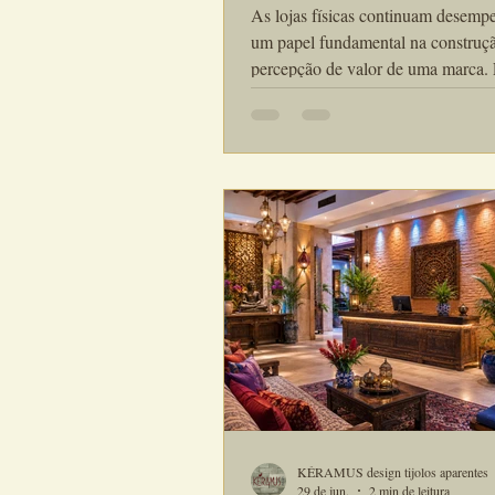
Experiências Memorávei
As lojas físicas continuam desem
um papel fundamental na construç
percepção de valor de uma marca
mercado cada vez mais competitivo
experiência do cliente dentro do a
comercial tornou-se tão importante
próprios produtos.
KÉRAMUS design tijolos aparentes
29 de jun.
2 min de leitura