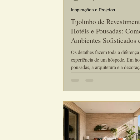
Inspirações e Projetos
Tijolinho de Revestiment
Hotéis e Pousadas: Com
Ambientes Sofisticados 
Encantam os Hóspedes
Os detalhes fazem toda a diferença
experiência de um hóspede. Em hot
pousadas, a arquitetura e a decora
responsáveis por transmitir conforto
exclusividade e personalidade desd
primeiro contato. Por isso, o tijolinho de
revestimento para hotéis e pousada
uma das soluções mais utilizadas p
arquitetos e designers de interiores
desejam criar ambientes acolhedore
sofisticados e memoráveis.