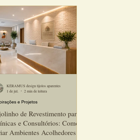
arbearias tornou-se uma das escolhas
feridas de arquitetos e designers de
eriores que buscam criar espaços elegantes,
lhedores e memoráveis.
KÉRAMUS design tijolos aparentes
1 de jul.
2 min de leitura
pirações e Projetos
jolinho de Revestimento para
ínicas e Consultórios: Como
iar Ambientes Acolhedores e