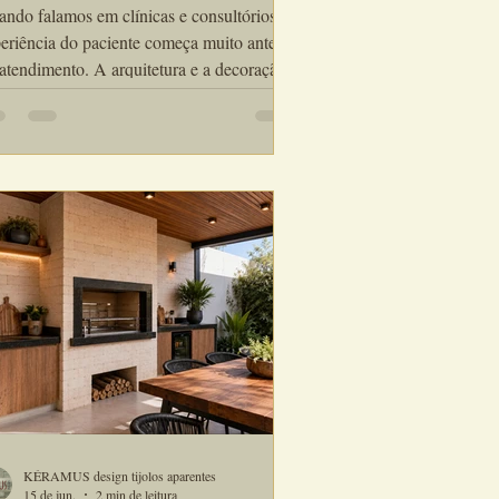
fisticados
ndo falamos em clínicas e consultórios, a
eriência do paciente começa muito antes
atendimento. A arquitetura e a decoração
luenciam diretamente a sensação de
orto, confiança e bem-estar. Por isso, o
olinho de revestimento para clínicas e
sultórios vem sendo cada vez mais
lizado por arquitetos e designers que
ejam criar espaços sofisticados,
anizados e visualmente acolhedores...
KÉRAMUS design tijolos aparentes
15 de jun.
2 min de leitura