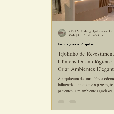
KÉRAMUS design tijolos aparentes
30 de jul.
2 min de leitura
Inspirações e Projetos
Tijolinho de Revestiment
Clínicas Odontológicas
Criar Ambientes Elegant
Acolhedores
A arquitetura de uma clínica odont
influencia diretamente a percepção
pacientes. Um ambiente agradável
iluminado e cuidadosamente plane
transmite profissionalismo, higiene
confiança antes mesmo da primeira