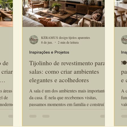
KÉRAMUS design tijolos aparentes
8 de jun.
2 min de leitura
Inspirações e Projetos
Ins
o de
Tijolinho de revestimento para
🍽
 criar
salas: como criar ambientes
pa
elegantes e acolhedores
e 
s áreas de
A sala é um dos ambientes mais importantes
A c
el de
da casa. É nela que recebemos visitas,
fun
 modernos.
passamos momentos em família e construímos
val
r, receber
grande parte da identidade visual do imóvel.
confor
ia e
Por isso, cada vez mais arquitetos e designers
rev
entes
utilizam o tijolinho de revestimento para salas
esc