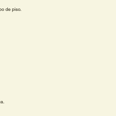
po de piso.
ca.