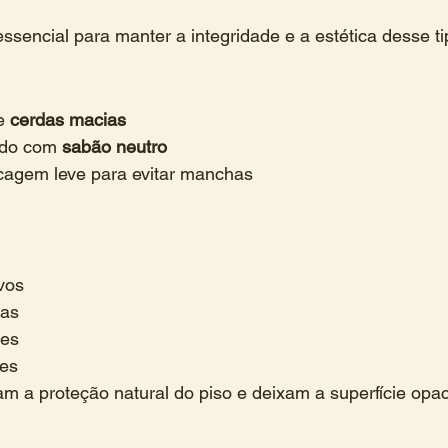
essencial para manter a integridade e a estética desse ti
e 
cerdas macias
do com 
sabão neutro
cagem leve para evitar manchas
vos
cas
tes
tes
am a proteção natural do piso e deixam a superfície opa