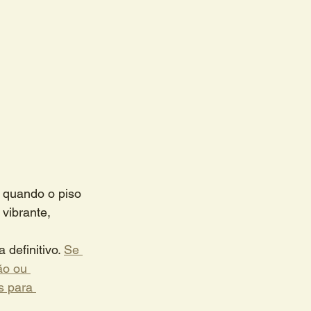
 quando o piso 
 vibrante, 
definitivo. 
Se 
ão ou 
s para 