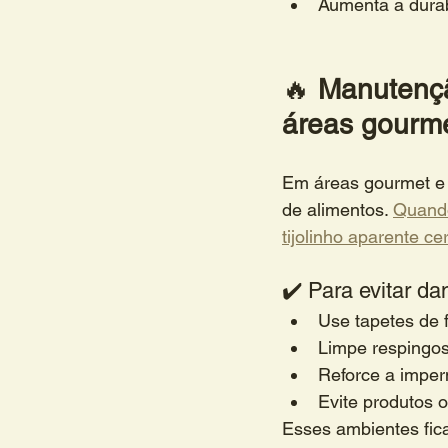
Aumenta a durab
🔥 
Manutenção
áreas gourme
Em áreas gourmet e 
de alimentos. 
Quando
tijolinho aparente c
✔️ Para evitar da
Use tapetes de f
Limpe respingo
Reforce a imper
Evite produtos 
Esses ambientes fica