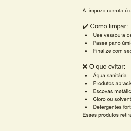
A limpeza correta é 
✔️ Como limpar:
Use vassoura d
Passe pano úmi
Finalize com se
❌ O que evitar:
Água sanitária
Produtos abrasi
Escovas metáli
Cloro ou solven
Detergentes for
Esses produtos retir