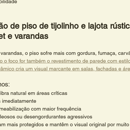
ilidade
 de piso de tijolinho e lajota rústi
t e varandas
varandas, o piso sofre mais com gordura, fumaça, carvã
 o foco for também o revestimento de parede com estilo
erâmico cria um visual marcante em salas, fachadas e ár
nos:
ibra natural em áreas críticas
s imediatamente
meabilização com maior frequência
oleosos ou desengordurantes agressivos
m mais protegidos e mantêm o visual original por muito