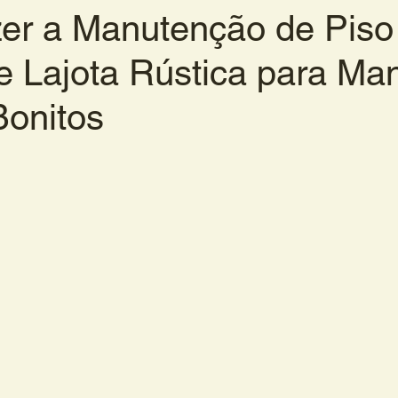
er a Manutenção de Piso
 e Lajota Rústica para Man
onitos
de 5 estrelas.