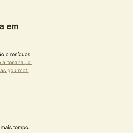
ca em 
o e resíduos 
 artesanal, o 
eas gourmet.
 mais tempo.