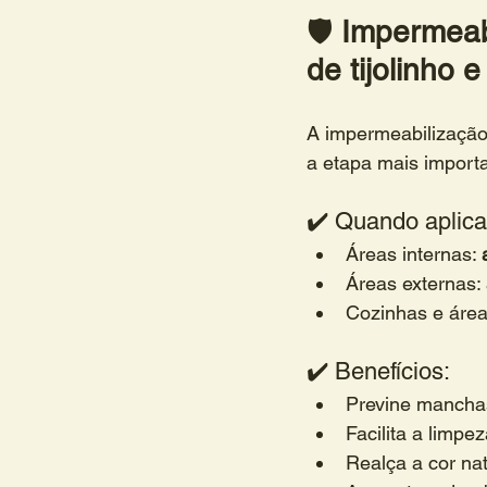
🛡️ 
Impermeabi
de tijolinho e
A impermeabilização
a etapa mais importa
✔️ Quando aplica
Áreas internas: 
Áreas externas: 
Cozinhas e área
✔️ Benefícios:
Previne mancha
Facilita a limpe
Realça a cor nat