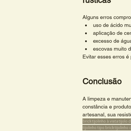
Alguns erros compro
uso de ácido mu
aplicação de ce
excesso de águ
escovas muito 
Evitar esses erros é
Conclusão
A limpeza e manuten
constância e produt
artesanal, sua resis
brick
tijolinho à vista
tijolo 
tijolinho tipo brick
tijolinho