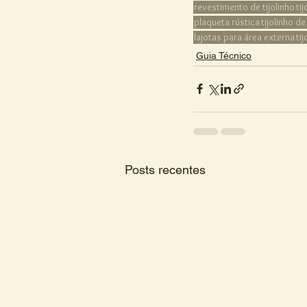
revestimento de tijolinho
ti
plaqueta rústica
tijolinho d
lajotas para área externa
ti
Guia Técnico
Posts recentes