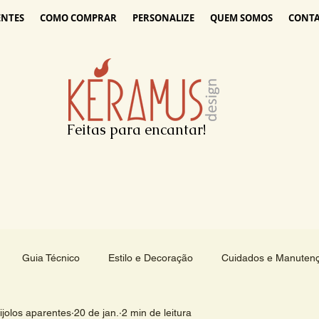
ENTES
COMO COMPRAR
PERSONALIZE
QUEM SOMOS
CONT
Feitas para encantar!
Guia Técnico
Estilo e Decoração
Cuidados e Manuten
jolos aparentes
20 de jan.
2 min de leitura