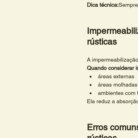
Dica técnica:
Sempre 
Impermeabili
rústicas
A impermeabilização
Quando considerar i
áreas externas
áreas molhadas
ambientes com t
Ela reduz a absorção 
Erros comuns
rústicas