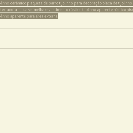
jolinho cerâmico
plaqueta de barro
tijolinho para decoração
placa de tijolinho
e terracota
lajota vermelha
revestimento rústico
tijolinho aparente rústico
pis
jolinho aparente para área externa