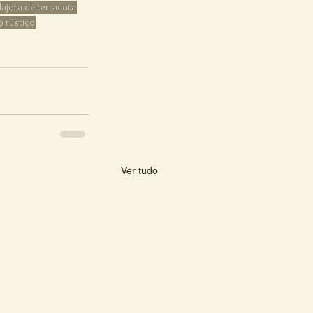
lajota de terracota
o rústico
Ver tudo