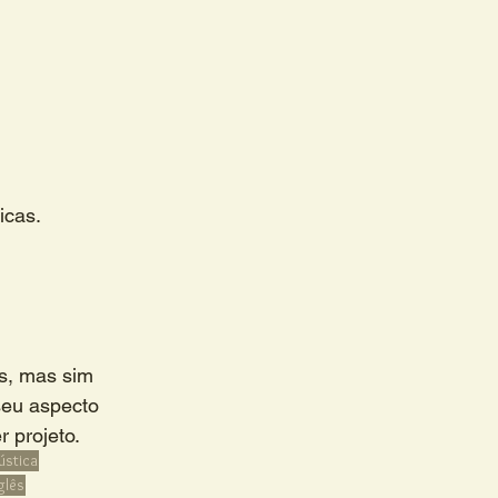
icas.
s, mas sim 
seu aspecto 
r projeto.
rústica
nglês