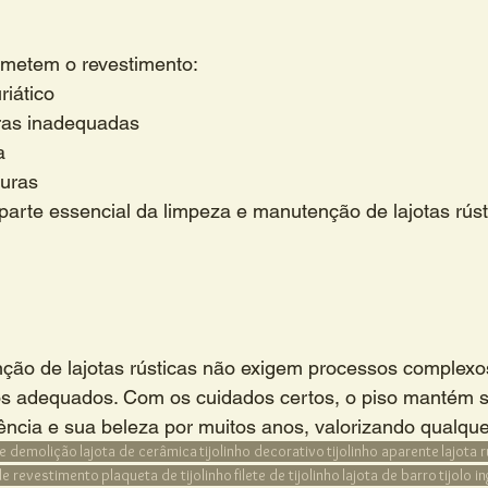
metem o revestimento:
riático
ras inadequadas
a
duras
 parte essencial da limpeza e manutenção de lajotas rúst
ção de lajotas rústicas não exigem processos complexo
os adequados. Com os cuidados certos, o piso mantém 
tência e sua beleza por muitos anos, valorizando qualque
de demolição
lajota de cerâmica
tijolinho decorativo
tijolinho aparente
lajota 
 de revestimento
plaqueta de tijolinho
filete de tijolinho
lajota de barro
tijolo i