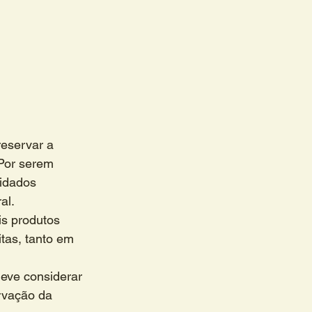
eservar a 
Por serem 
idados 
al.
is produtos 
itas, tanto em 
eve considerar 
rvação da 