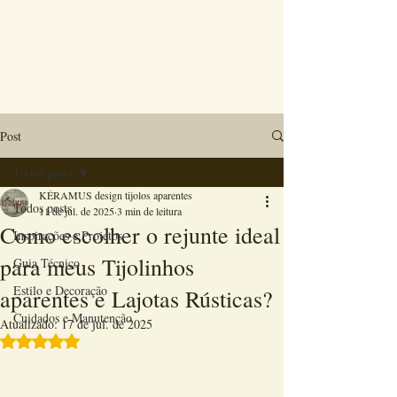
Post
Todos posts
KÉRAMUS design tijolos aparentes
Todos posts
11 de jul. de 2025
3 min de leitura
Como escolher o rejunte ideal
Inspirações e Projetos
para meus Tijolinhos
Guia Técnico
Estilo e Decoração
aparentes e Lajotas Rústicas?
Cuidados e Manutenção
Atualizado:
17 de jul. de 2025
Avaliado com NaN de 5 estrelas.