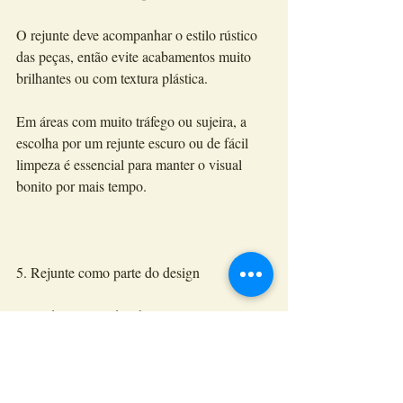
O rejunte deve acompanhar o estilo rústico 
das peças, então evite acabamentos muito 
brilhantes ou com textura plástica.
Em áreas com muito tráfego ou sujeira, a 
escolha por um rejunte escuro ou de fácil 
limpeza é essencial para manter o visual 
bonito por mais tempo.
5. Rejunte como parte do design
Mais do que um detalhe técnico, o rejunte 
pode (e deve!) ser pensado como parte do 
projeto decorativo. Um rejunte branco ou 
claro realça a textura do tijolo; um rejunte 
escuro pode trazer um ar mais 