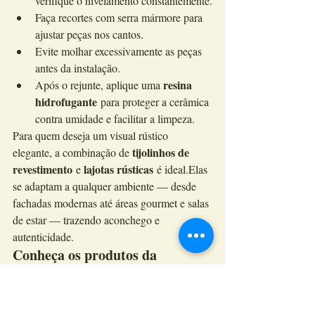
verifique o nivelamento constantemente.
Faça recortes com serra mármore para 
ajustar peças nos cantos.
Evite molhar excessivamente as peças 
antes da instalação.
resina 
Após o rejunte, aplique uma 
hidrofugante
 para proteger a cerâmica 
contra umidade e facilitar a limpeza.
Para quem deseja um visual rústico 
tijolinhos de 
elegante, a combinação de 
revestimento
lajotas rústicas
 e 
 é ideal.Elas 
se adaptam a qualquer ambiente — desde 
fachadas modernas até áreas gourmet e salas 
de estar — trazendo aconchego e 
autenticidade.
Conheça os produtos da 
Kéramus Design
Todos os modelos da Kéramus Design são 
produzidos de forma artesanal, garantindo 