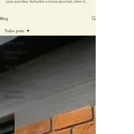
para paredes, fachadas e áreas gourmet, além de 
dicas práticas sobre cores, texturas e combinações 
de revestimentos. Explore conteúdos criativos e 
veja como o charme do revestimento artesanal 
Blog
transforma qualquer ambiente em um espaço 
acolhedor e cheio de personalidade.
Todos posts
Todos posts
Inspirações e
Projetos
Guia Técnico
Estilo e
Decoração
Cuidados e
Manutenção