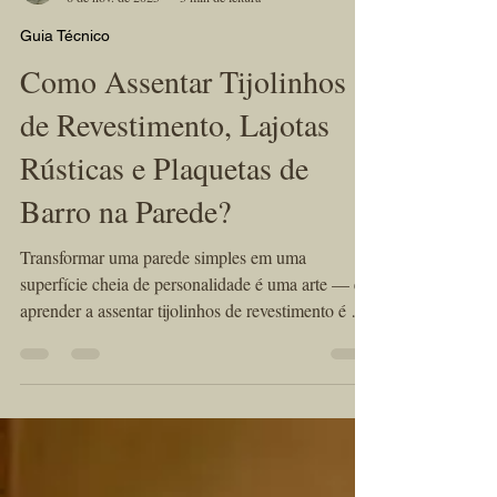
KÉRAMUS design tijolos aparentes
6 de nov. de 2025
3 min de leitura
Guia Técnico
Como Assentar Tijolinhos
de Revestimento, Lajotas
Rústicas e Plaquetas de
Barro na Parede?
Transformar uma parede simples em uma
superfície cheia de personalidade é uma arte — e
aprender a assentar tijolinhos de revestimento é o
primeiro passo para conquistar esse visual rústico e
elegante.Na Kéramus Design, os tijolinhos e
lajotas rústicas são produzidos artesanalmente, um
a um, com o charme e a textura únicos da cerâmica
natural. Mas além da estética, há uma etapa