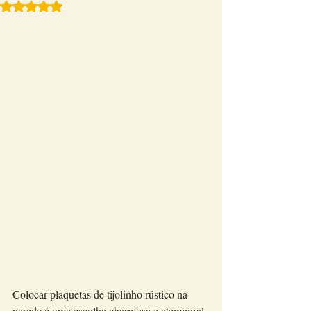
Avaliado com NaN de 5 estrelas.
Colocar plaquetas de tijolinho rústico na 
parede é uma escolha charmosa e atemporal. 