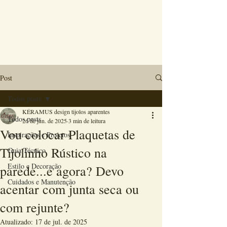
Post
Todos posts
KÉRAMUS design tijolos aparentes
Todos posts
26 de jun. de 2025
3 min de leitura
Vou colocar Plaquetas de
Inspirações e Projetos
Tijolinho Rústico na
Guia Técnico
Estilo e Decoração
parede...e agora? Devo
Cuidados e Manutenção
acentar com junta seca ou
com rejunte?
Atualizado:
17 de jul. de 2025