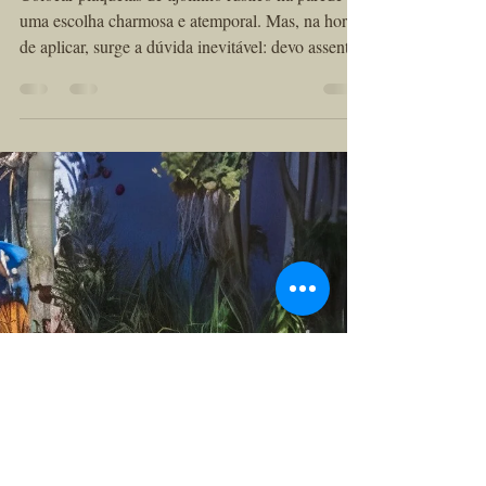
com rejunte?
Colocar plaquetas de tijolinho rústico na parede é
uma escolha charmosa e atemporal. Mas, na hora
de aplicar, surge a dúvida inevitável: devo assentar
com junta seca ou com rejunte? Essa decisão afeta
não só a estética do ambiente, mas também a
durabilidade, a manutenção e até o custo da obra.
Neste artigo, vamos te ajudar a entender as
diferenças entre esses dois métodos e descobrir
qual combina melhor com o seu projeto.