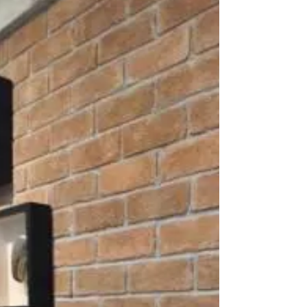
mais bonita?
Se você está pensando em dar um toque especial à
sua casa, o tijolinho rústico é uma das escolhas
mais certeiras. Esse tipo de revestimento artesanal
de cerâmica é conhecido por trazer um charme
atemporal, acolhedor e autêntico para qualquer
ambiente. Seja em áreas internas ou externas, o
tijolinho rústico é um recurso visual poderoso que
alia simplicidade e sofisticação. Neste artigo,
vamos te mostrar como o tijolinho rústico pode
valorizar a estética do seu lar.