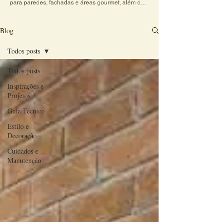
para paredes, fachadas e áreas gourmet, além de 
dicas práticas sobre cores, texturas e combinações 
de revestimentos. Explore conteúdos criativos e 
veja como o charme do revestimento artesanal 
Blog
transforma qualquer ambiente em um espaço 
acolhedor e cheio de personalidade.
Todos posts
Todos posts
Inspirações e
Projetos
Guia Técnico
Estilo e
Decoração
Cuidados e
Manutenção