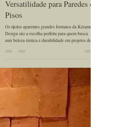
Tijolo Aparente Grandes
Formatos: Elegância e
Versatilidade para Paredes e
Pisos
Os tijolos aparentes grandes formatos da Kéramus
Design são a escolha perfeita para quem busca
unir beleza rústica e durabilidade em projetos de
interiores e exteriores. Produzidos artesanalmente
em cerâmica natural e queimados em alta
temperatura, esses tijolos oferecem resistência e
exclusividade em cada peça, garantindo um visual
único e sofisticado. Aplicações versáteis Estes
tijolos podem ser aplicados tanto em paredes
quanto em pisos, permitindo combinações criativas