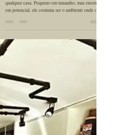
Lavabo com revestimento de
Lajotas Rústicas, a
combinação perfeita!
O lavabo é um dos espaços mais estratégicos de
qualquer casa. Pequeno em tamanho, mas enorme
em potencial, ele costuma ser o ambiente onde os
visitantes têm seu primeiro contato com o estilo e o
bom gosto do morador. Por isso, investir em um
lavabo com revestimento de lajotas rústicas é uma
decisão que combina beleza, aconchego e
autenticidade.