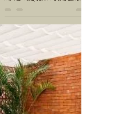
6 de ago. de 2025
3 min de leitura
Formas criativas de usar
Tijolinhos de Revestimento!
Quando pensamos em tijolinhos de revestimento,
geralmente imaginamos paredes rústicas e
charmosas. Porém, o uso criativo desse material
artesanal vai muito além do convencional. O
tijolinho de revestimento, especialmente quando
feito à mão como os da Kéramus Design, permite
uma infinidade de possibilidades decorativas, tanto
em ambientes internos quanto externos. Com
personalidade, textura e uma paleta rica de cores
naturais ou pintadas, esses pequenos blocos
podem transforma