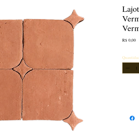
Lajo
Verm
Verm
P
R$ 0,00
Quantida