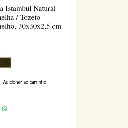
ta Istambul Natural
elha / Tozeto
elho, 30x30x2,5 cm
reço
de
*
Adicionar ao carrinho