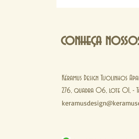
conheça nossos
Kéramus Design Tijolinhos Apa
276, quadra 06, lote 01, 
keramusdesign@keramusd