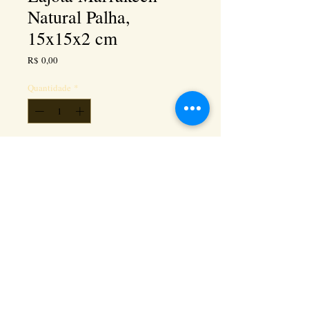
Natural Palha,
15x15x2 cm
Preço
R$ 0,00
Quantidade
*
Adicionar ao carrinho
Kéramus Design Tijolinhos Aparentes, Lajotas
Rústicas e Revestimentos Artesanais - Rua Silva
Souza dos Santos, Km 276, quadra 06, lote
01, - Tanguá / RJ - Cep:
24890-000
CNPL
26.272.458
/0001-93
. e-mail: