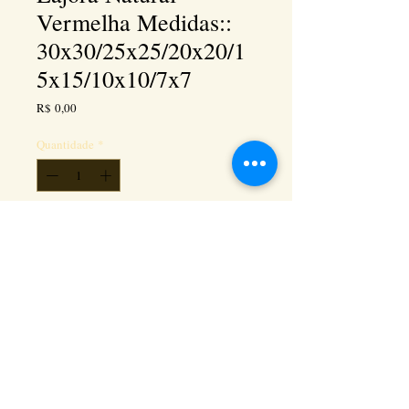
Vermelha Medidas::
30x30/25x25/20x20/1
5x15/10x10/7x7
Preço
R$ 0,00
Quantidade
*
Adicionar ao carrinho
Kéramus Design Tijolinhos Aparentes, Lajotas
Rústicas e Revestimentos Artesanais - Rua Silva
Souza dos Santos, Km 276, quadra 06, lote