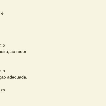
 é 
m o 
eira, ao redor 
 o 
ação adequada.
eza 