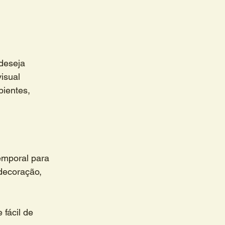
deseja 
isual 
bientes, 
temporal para 
decoração, 
 fácil de 