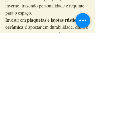
inverno, trazendo personalidade e requinte 
para o espaço.
plaquetas e lajotas rústicas de 
Investir em 
cerâmica
 é apostar em durabilidade, estilo e 
um toque artesanal que transforma 
ambientes simples em lugares únicos. Se 
você quer um jardim de inverno acolhedor, 
sofisticado e cheio de charme, esse tipo de 
revestimento é o recurso ideal.
brick
tijolinho à vista
lajota de cerâmica
tijolinho tipo brick
lajota de barro
revestimento de tijolinho
piso de tijolinho
tijolinho aparente Rio de Janeiro
tijolinho decorativo Rio de Janeiro
tijolinho inglês
tijolinho decoração
lajotas rústicas
tijolinho á vista Rio de Janeiro
cerâmica 3d
lajotas de barro no rio de janeiro
revestimento em plaqquetas de barro
revestimento em tijolinho decorativo
lajotas 3d