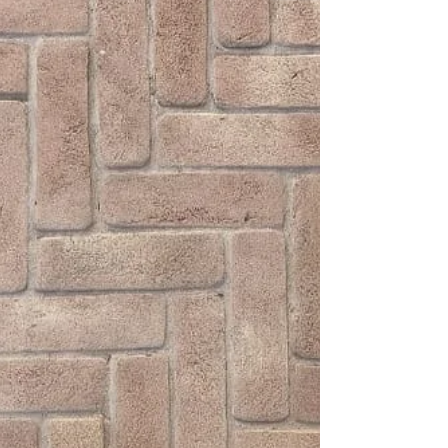
tijolinho aparente da Keramus Design é a escolha
perfeita! Essa tendência nunca sai de moda e tem
conquistado cada vez mais espaço em ambientes
residenciais, comerciais e até corporativos. Afinal,
quem não gosta de um acabamento que agrega
beleza e ainda valoriza o imóvel? Neste artigo,
vamos explorar todas as vantagens do revestimento