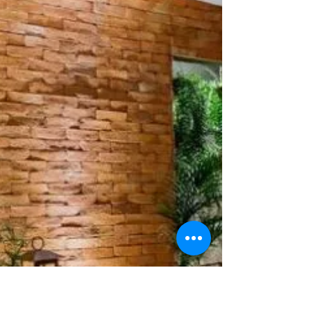
Os tijolinhos aparentes e as lajotas rústicas têm
conquistado cada vez mais espaço na decoração de
interiores e exteriores. Com seu visual
aconchegante, atemporal e cheio de personalidade,
esses materiais trazem um charme único para
ambientes residenciais e comerciais. No entanto,
para garantir a durabilidade, o acabamento estético
e a segurança da aplicação, um ponto fundamental
deve ser considerado: a escolha do rejunte ideal.