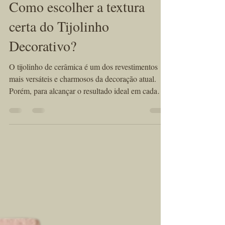
27 de ago. de 2025
3 min de leitura
Como escolher a textura
certa do Tijolinho
Decorativo?
O tijolinho de cerâmica é um dos revestimentos
mais versáteis e charmosos da decoração atual.
Porém, para alcançar o resultado ideal em cada
projeto, não basta escolher apenas a cor e o
tamanho das peças. A textura do tijolinho
decorativo também desempenha um papel
fundamental, pois influencia diretamente na
estética do ambiente e na sensação que ele
transmite. Na Kéramus Design, trabalhamos com
diferentes tipos de texturas, cada uma com
características únicas...