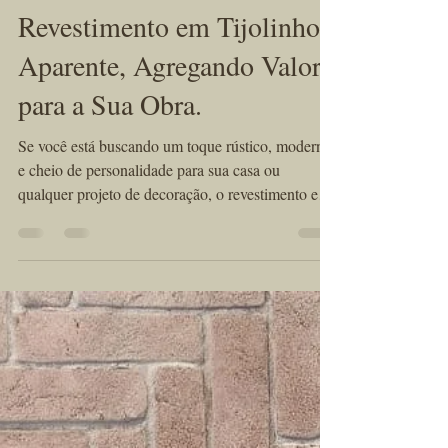
KÉRAMUS design tijolos aparentes
21 de jul. de 2025
3 min de leitura
Revestimento em Tijolinho
Aparente, Agregando Valor
para a Sua Obra.
Se você está buscando um toque rústico, moderno
e cheio de personalidade para sua casa ou
qualquer projeto de decoração, o revestimento em