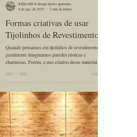
KÉRAMUS design tijolos aparentes
6 de ago. de 2025
3 min de leitura
Formas criativas de usar
Tijolinhos de Revestimento!
Quando pensamos em tijolinhos de revestimento,
geralmente imaginamos paredes rústicas e
charmosas. Porém, o uso criativo desse material
artesanal vai muito além do convencional. O
tijolinho de revestimento, especialmente quando