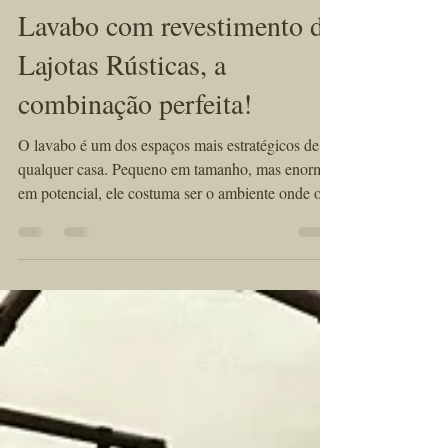
KÉRAMUS design tijolos aparentes
12 de ago. de 2025
3 min de leitura
Lavabo com revestimento de
Lajotas Rústicas, a
combinação perfeita!
O lavabo é um dos espaços mais estratégicos de
qualquer casa. Pequeno em tamanho, mas enorme
em potencial, ele costuma ser o ambiente onde os
visitantes têm seu primeiro contato com o estilo e o
bom gosto do morador. Por isso, investir em um
lavabo com revestimento de lajotas rústicas é uma
decisão que combina beleza, aconchego e