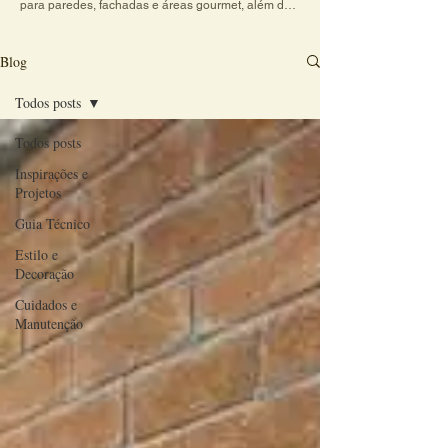
para paredes, fachadas e áreas gourmet, além de 
dicas práticas sobre cores, texturas e combinações 
de revestimentos. Explore conteúdos criativos e 
veja como o charme do revestimento artesanal 
Blog
transforma qualquer ambiente em um espaço 
acolhedor e cheio de personalidade.
Todos posts
Todos posts
Inspirações e
Projetos
Guia Técnico
Estilo e
Decoração
Cuidados e
Manutenção