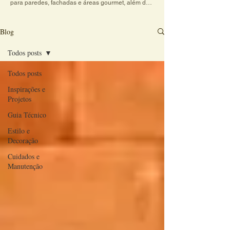
para paredes, fachadas e áreas gourmet, além de 
dicas práticas sobre cores, texturas e combinações 
de revestimentos. Explore conteúdos criativos e 
veja como o charme do revestimento artesanal 
Blog
transforma qualquer ambiente em um espaço 
acolhedor e cheio de personalidade.
Todos posts
Todos posts
Inspirações e
Projetos
Guia Técnico
Estilo e
Decoração
Cuidados e
Manutenção