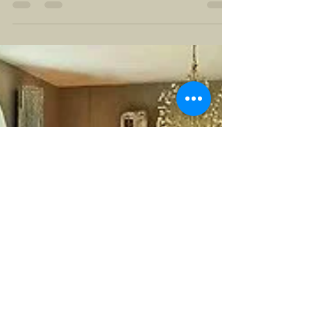
certo de tijolinho de revestimento para sua parede é
o primeiro passo para garantir um resultado bonito,
harmonioso e cheio de personalidade. Os tijolinhos
de cerâmica artesanal são tendência e podem ser
usados tanto em áreas internas quanto externas,
trazendo um toque rústico, sofisticado e atemporal
para qualquer ambiente.