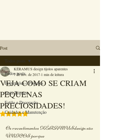
Post
Todos posts
KÉRAMUS design tijolos aparentes
Todos posts
7 de nov. de 2017
1 min de leitura
VEJA COMO SE CRIAM
Inspirações e Projetos
PEQUENAS
Guia Técnico
Estilo e Decoração
PRECIOSIDADES!
Cuidados e Manutenção
Avaliado com NaN de 5 estrelas.
Os revestimentos KÉRAMUSdesign são 
ÚNICOS porque