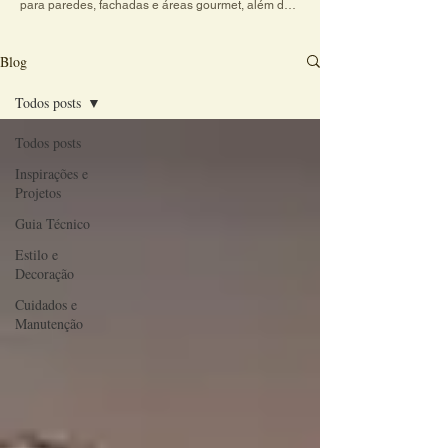
para paredes, fachadas e áreas gourmet, além de 
dicas práticas sobre cores, texturas e combinações 
de revestimentos. Explore conteúdos criativos e 
veja como o charme do revestimento artesanal 
Blog
transforma qualquer ambiente em um espaço 
acolhedor e cheio de personalidade.
Todos posts
Todos posts
Inspirações e
Projetos
Guia Técnico
Estilo e
Decoração
Cuidados e
Manutenção