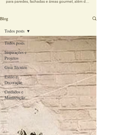
para paredes, fachadas e áreas gourmet, além de 
dicas práticas sobre cores, texturas e combinações 
de revestimentos. Explore conteúdos criativos e 
veja como o charme do revestimento artesanal 
Blog
transforma qualquer ambiente em um espaço 
acolhedor e cheio de personalidade.
Todos posts
Todos posts
Inspirações e
Projetos
Guia Técnico
Estilo e
Decoração
Cuidados e
Manutenção