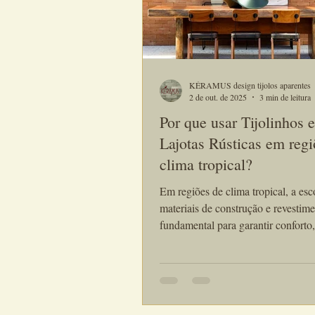
KÉRAMUS design tijolos aparentes
2 de out. de 2025
3 min de leitura
Por que usar Tijolinhos e
Lajotas Rústicas em regi
clima tropical?
Em regiões de clima tropical, a esc
materiais de construção e revestime
fundamental para garantir conforto,
durabilidade e estética. Entre as o
versáteis e encantadoras, destacam-
tijolinhos e lajotas rústicas. Esses 
além de trazerem um charme atemp
oferecem vantagens que vão muito