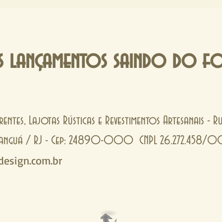
ambiente em
cer
cheio de
tra
a estão os
de 
xtura,
 lançamentos saindo do f
rentes, Lajotas Rústicas e Revestimentos Artesanais - 
- Tanguá / RJ - Cep: 24890-000 CNPL 26.272.458/
esign.com.br