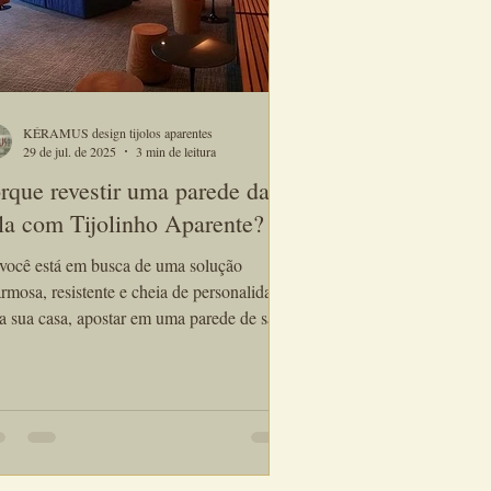
KÉRAMUS design tijolos aparentes
29 de jul. de 2025
3 min de leitura
rque revestir uma parede da
la com Tijolinho Aparente?
você está em busca de uma solução
rmosa, resistente e cheia de personalidade
a sua casa, apostar em uma parede de sala
 tijolinho aparente pode ser exatamente o
 falta no seu projeto. Esse tipo de
estimento vem se tornando um dos
oritos entre arquitetos e decoradores — e
por acaso. Na Kéramus Design,
balhamos com tijolinhos artesanais de