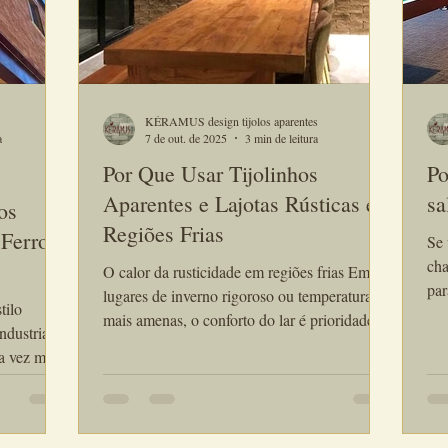
KÉRAMUS design tijolos aparentes
a
7 de out. de 2025
3 min de leitura
Por Que Usar Tijolinhos
Po
Aparentes e Lajotas Rústicas em
sa
os
Regiões Frias
 Ferro
Se 
cha
O calor da rusticidade em regiões frias Em
par
lugares de inverno rigoroso ou temperaturas
tilo
com
mais amenas, o conforto do lar é prioridade.
que
Materiais naturais e acolhedores são os
 vez mais
rev
preferidos, e é aí que entram os tijolinhos
e
fav
aparentes e lajotas rústicas — revestimentos
quilibrada
não é 
que unem funcionalidade, durabilidade e
tos
tra
beleza artesanal.