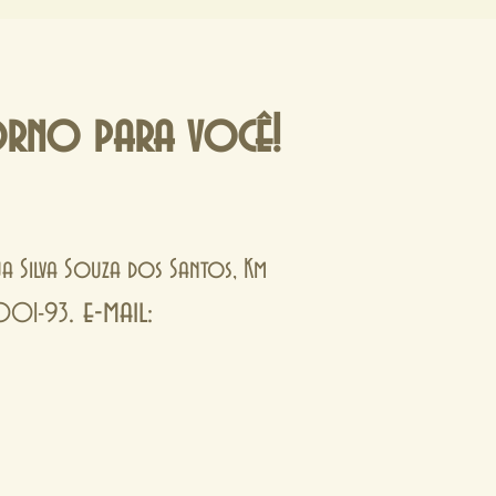
âmica, produzidos com técnicas
dicionais que valorizam textura, variação
cor e acabamento rústico, o
orno para você!
Rua Silva Souza dos Santos, Km
. e-mail:
0001-93