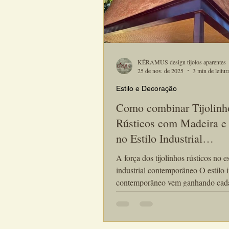
KÉRAMUS design tijolos aparentes
25 de nov. de 2025
3 min de leitur
Estilo e Decoração
Como combinar Tijolinh
Rústicos com Madeira e
no Estilo Industrial
Contemporâneo
A força dos tijolinhos rústicos no es
industrial contemporâneo O estilo industrial
contemporâneo vem ganhando cada
espaço nos projetos de arquitetura 
decoração. Marcado pela mistura e
entre elementos brutos e acabamen