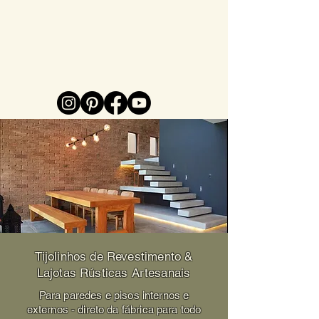
Tijolinhos de Revestimento &
Lajotas Rústicas Artesanais
Para paredes e pisos internos e
externos - direto da fábrica para todo