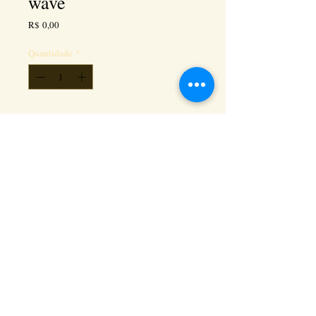
wave
Preço
R$ 0,00
Quantidade
*
Adicionar ao carrinho
Kéramus Design Tijolinhos Aparentes, Lajotas
Rústicas e Revestimentos Artesanais - Rua Silva
Souza dos Santos, Km 276, quadra 06, lote
01, - Tanguá / RJ - Cep:
24890-000
CNPL
26.272.458
/0001-93
. e-mail:
keramusdesign@keramusdesign.com.br