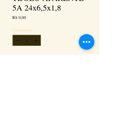
5A 24x6,5x1,8
Preço
R$ 0,00
Quantidade
*
Adicionar ao carrinho
Kéramus Design Tijolinhos Aparentes, Lajotas
Rústicas e Revestimentos Artesanais - Rua Silva
Souza dos Santos, Km 276, quadra 06, lote
01, - Tanguá / RJ - Cep:
24890-000
CNPL
26.272.458
/0001-93
. e-mail:
keramusdesign@keramusdesign.com.br