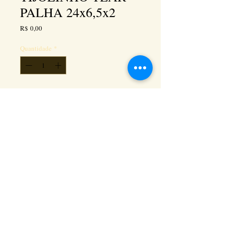
PALHA 24x6,5x2
Preço
R$ 0,00
Quantidade
*
Adicionar ao carrinho
Kéramus Design Tijolinhos Aparentes, Lajotas
Rústicas e Revestimentos Artesanais - Rua Silva
Souza dos Santos, Km 276, quadra 06, lote
01, - Tanguá / RJ - Cep:
24890-000
CNPL
26.272.458
/0001-93
. e-mail:
keramusdesign@keramusdesign.com.br