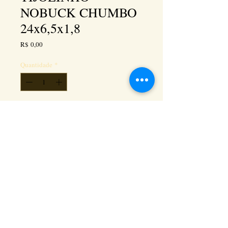
NOBUCK CHUMBO
24x6,5x1,8
Preço
R$ 0,00
Quantidade
*
Adicionar ao carrinho
Kéramus Design Tijolinhos Aparentes, Lajotas
Rústicas e Revestimentos Artesanais - Rua Silva
Souza dos Santos, Km 276, quadra 06, lote
01, - Tanguá / RJ - Cep:
24890-000
CNPL
26.272.458
/0001-93
. e-mail: