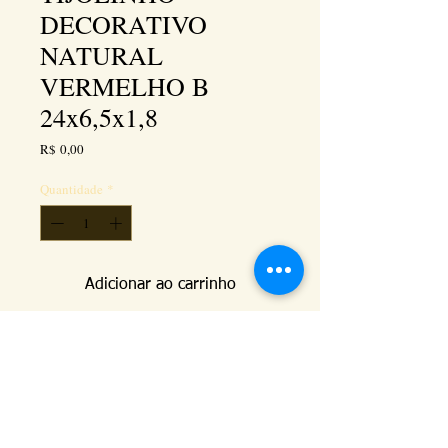
DECORATIVO
NATURAL
VERMELHO B
24x6,5x1,8
Preço
R$ 0,00
Quantidade
*
Adicionar ao carrinho
Este produto tem duas faces, uma com ranhuras e 
aresta viva e a outra face sendo boleada e sem 
ranhuras. Esta imagem é com a face boleada a 
vista.