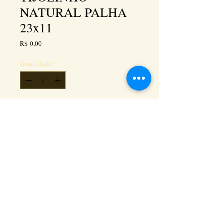
NATURAL PALHA
23x11
Preço
R$ 0,00
Quantidade
*
Adicionar ao carrinho
Kéramus Design Tijolinhos Aparentes, Lajotas
Rústicas e Revestimentos Artesanais - Rua Silva
Souza dos Santos, Km 276, quadra 06, lote
01, - Tanguá / RJ - Cep:
24890-000
CNPL
26.272.458
/0001-93
. e-mail: