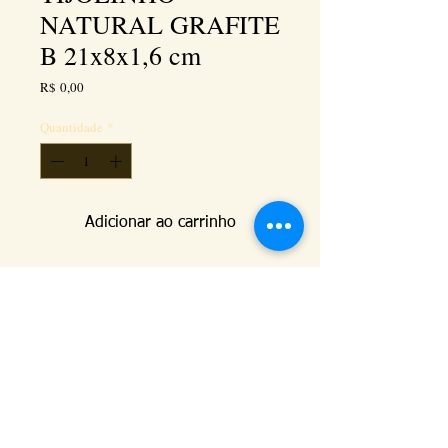
NATURAL GRAFITE
B 21x8x1,6 cm
Preço
R$ 0,00
Quantidade
*
Adicionar ao carrinho
Este produto tem duas faces, uma com ranhuras e 
aresta viva e a outra face sendo boleada e sem 
ranhuras. Esta imagem é com a face boleada a 
vista.
Kéramus Design Tijolinhos Aparentes, Lajotas