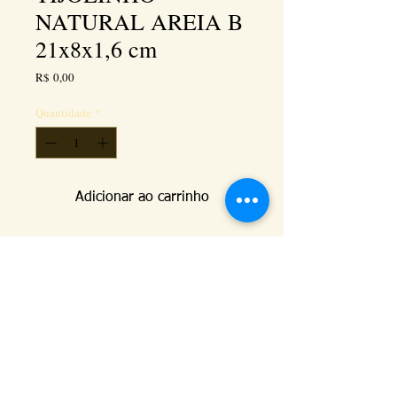
NATURAL AREIA B
21x8x1,6 cm
Preço
R$ 0,00
Quantidade
*
Adicionar ao carrinho
Este produto tem duas faces, uma com ranhuras e 
aresta viva e a outra face sendo boleada e sem 
ranhuras. Esta imagem é com a face boleada a 
vista.
Kéramus Design Tijolinhos Aparentes, Lajotas