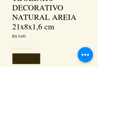
DECORATIVO
NATURAL AREIA
21x8x1,6 cm
Preço
R$ 0,00
Quantidade
*
Adicionar ao carrinho
Kéramus Design Tijolinhos Aparentes, Lajotas
Rústicas e Revestimentos Artesanais - Rua Silva
Souza dos Santos, Km 276, quadra 06, lote