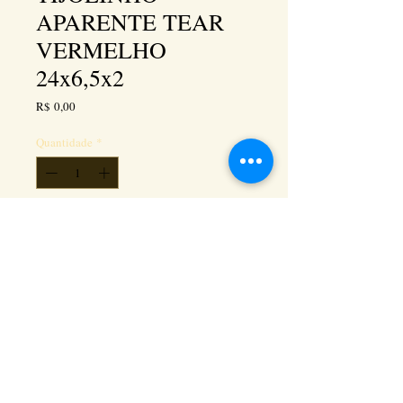
APARENTE TEAR
VERMELHO
24x6,5x2
Preço
R$ 0,00
Quantidade
*
Adicionar ao carrinho
Kéramus Design Tijolinhos Aparentes, Lajotas
Rústicas e Revestimentos Artesanais - Rua Silva
Souza dos Santos, Km 276, quadra 06, lote