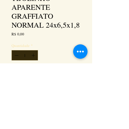
APARENTE
GRAFFIATO
NORMAL 24x6,5x1,8
Preço
R$ 0,00
Quantidade
*
Adicionar ao carrinho
Kéramus Design Tijolinhos Aparentes, Lajotas
Rústicas e Revestimentos Artesanais - Rua Silva
Souza dos Santos, Km 276, quadra 06, lote