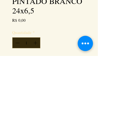
PINTADO BRANCO
24x6,5
Preço
R$ 0,00
Quantidade
*
Adicionar ao carrinho
Kéramus Design Tijolinhos Aparentes, Lajotas
Rústicas e Revestimentos Artesanais - Rua Silva
Souza dos Santos, Km 276, quadra 06, lote
01, - Tanguá / RJ - Cep:
24890-000
CNPL
26.272.458
/0001-93
. e-mail: