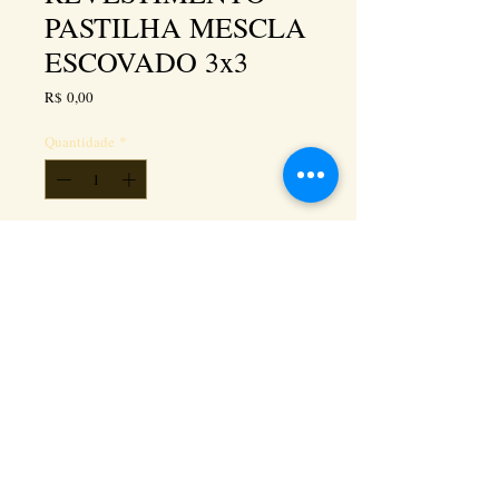
PASTILHA MESCLA
ESCOVADO 3x3
Preço
R$ 0,00
Quantidade
*
Adicionar ao carrinho
Kéramus Design Tijolinhos Aparentes, Lajotas
Rústicas e Revestimentos Artesanais - Rua Silva
Souza dos Santos, Km 276, quadra 06, lote
01, - Tanguá / RJ - Cep:
24890-000
CNPL
26.272.458
/0001-93
. e-mail: