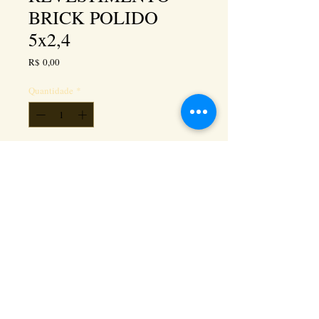
BRICK POLIDO
5x2,4
Preço
R$ 0,00
Quantidade
*
Adicionar ao carrinho
Kéramus Design Tijolinhos Aparentes, Lajotas
Rústicas e Revestimentos Artesanais - Rua Silva
Souza dos Santos, Km 276, quadra 06, lote
01, - Tanguá / RJ - Cep:
24890-000
CNPL
26.272.458
/0001-93
. e-mail: