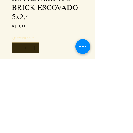
BRICK ESCOVADO
5x2,4
Preço
R$ 0,00
Quantidade
*
Adicionar ao carrinho
Kéramus Design Tijolinhos Aparentes, Lajotas
Rústicas e Revestimentos Artesanais - Rua Silva
Souza dos Santos, Km 276, quadra 06, lote
01, - Tanguá / RJ - Cep:
24890-000
CNPL
26.272.458
/0001-93
. e-mail: