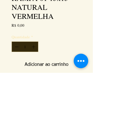
NATURAL
VERMELHA
Preço
R$ 0,00
Quantidade
*
Adicionar ao carrinho
Details
Disponível no acabamento NATURAL (vermelha
e palha) e ESMALTADO.
Kéramus Design Tijolinhos Aparentes, Lajotas