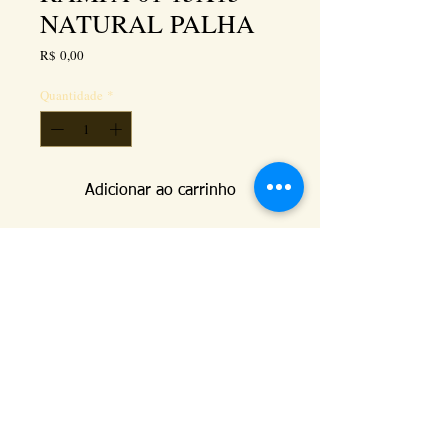
NATURAL PALHA
Preço
R$ 0,00
Quantidade
*
Adicionar ao carrinho
Details
Disponível no acabamento NATURAL (vermelha,
palha) e ESMALTADO.
Kéramus Design Tijolinhos Aparentes, Lajotas
Rústicas e Revestimentos Artesanais - Rua Silva
Souza dos Santos, Km 276, quadra 06, lote