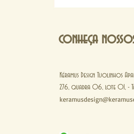
conheça nossos
Kéramus Design Tijolinhos Apa
276, quadra 06, lote 01, 
keramusdesign@keramusd