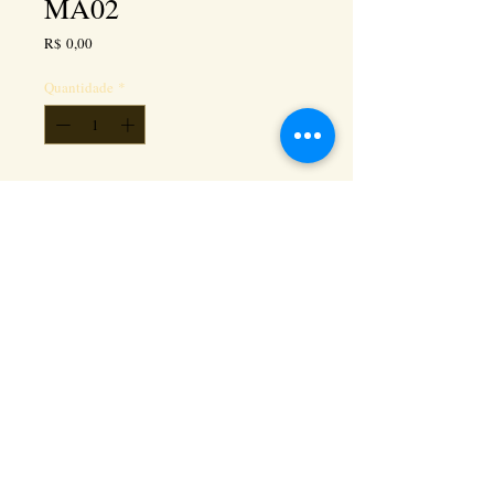
MA02
Preço
R$ 0,00
Quantidade
*
Adicionar ao carrinho
Kéramus Design Tijolinhos Aparentes, Lajotas
Rústicas e Revestimentos Artesanais - Rua Silva
Souza dos Santos, Km 276, quadra 06, lote
01, - Tanguá / RJ - Cep:
24890-000
CNPL
26.272.458
/0001-93
. e-mail:
keramusdesign@keramusdesign.com.br